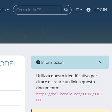
glia
IT
LOGIN
MODEL
Informazioni
Utilizza questo identificativo per
citare o creare un link a questo
documento:
https://hdl.handle.net/11368/1702
066