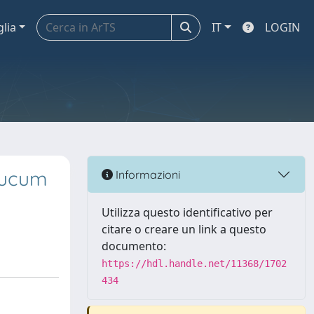
glia
IT
LOGIN
laucum
Informazioni
Utilizza questo identificativo per
citare o creare un link a questo
documento:
https://hdl.handle.net/11368/1702
434