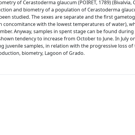
ometry of Cerastoderma glaucum (POIRET, 1789) (Bivalvia, 
uction and biometry of a population of Cerastoderma glauc
been studied. The sexes are separate and the first gametog
n concomitance with the lowest temperatures of water), wh
ber. Anyway, samples in spent stage can be found during 
shown tendency to increase from October to June. In July on
juvenile samples, in relation with the progressive loss of 
oduction, biometry, Lagoon of Grado.