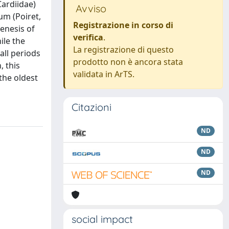
Cardiidae)
Avviso
um (Poiret,
Registrazione in corso di
enesis of
verifica
.
ile the
La registrazione di questo
all periods
prodotto non è ancora stata
, this
validata in ArTS.
the oldest
Citazioni
ND
ND
ND
social impact