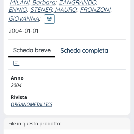
MILANI, Barbara
;
ZANGRANDO,
ENNIO
;
STENER, MAURO
;
FRONZONI,
GIOVANNA
;
2004-01-01
Scheda breve
Scheda completa
Anno
2004
Rivista
ORGANOMETALLICS
File in questo prodotto: