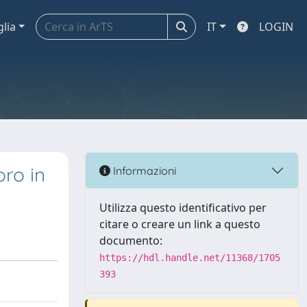
glia
IT
LOGIN
oro in
Informazioni
Utilizza questo identificativo per
citare o creare un link a questo
documento:
https://hdl.handle.net/11368/1705
393