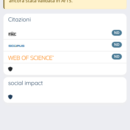
ancora stata validata in ArTS.
Citazioni
ND
ND
ND
social impact