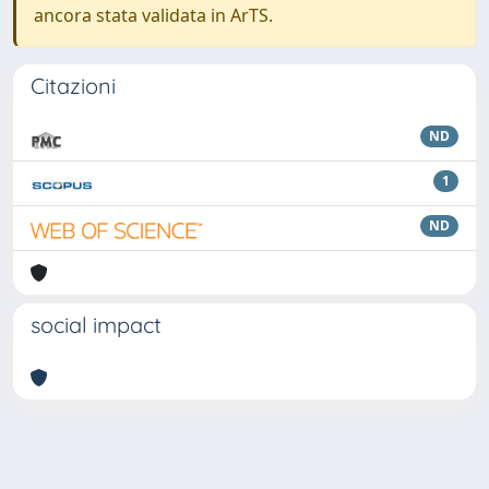
ancora stata validata in ArTS.
Citazioni
ND
1
ND
social impact