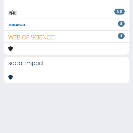
ND
5
3
social impact