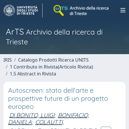
ArTS
Archivio della ricerca di
Trieste
IRIS
Catalogo Prodotti Ricerca UNITS
1 Contributo in Rivista(Articolo Rivista)
1.5 Abstract in Rivista
Autoscreen: stato dell'arte e
prospettive future di un progetto
europeo
DI BONITO, LUIGI
;
BONIFACIO,
DANIELA
;
COLAUTTI,