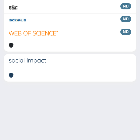
ND
ND
ND
social impact