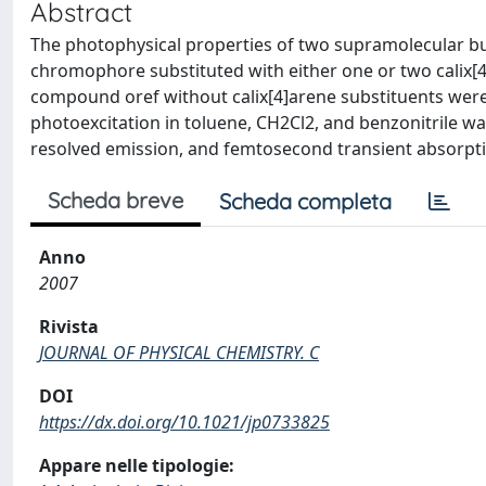
Abstract
The photophysical properties of two supramolecular bui
chromophore substituted with either one or two calix[4]
compound oref without calix[4]arene substituents were 
photoexcitation in toluene, CH2Cl2, and benzonitrile w
resolved emission, and femtosecond transient absorpt
Scheda breve
Scheda completa
Anno
2007
Rivista
JOURNAL OF PHYSICAL CHEMISTRY. C
DOI
https://dx.doi.org/10.1021/jp0733825
Appare nelle tipologie: