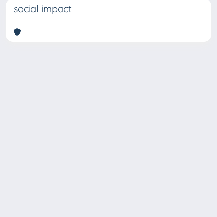
social impact
Copyright © 2026
Università degli Studi Trieste |
Dove
siamo
|
Privacy
Piazzale Europa,1 34127 Trieste, Italia -
Tel. +39 040.558.7111 - P.IVA 00211830328
- C.F. 80013890324 - P.E.C.: