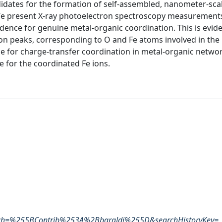
idates for the formation of self-assembled, nanometer-scal
 We present X-ray photoelectron spectroscopy measurement
dence for genuine metal-organic coordination. This is evide
ron peaks, corresponding to O and Fe atoms involved in the
nce for charge-transfer coordination in metal-organic netwo
e for the coordinated Fe ions.
earch=%255BContrib%253A%2Bbaraldi%255D&searchHistoryKey=