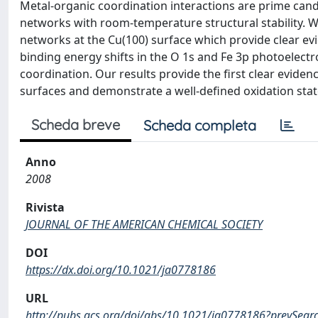
Metal-organic coordination interactions are prime cand
networks with room-temperature structural stability.
networks at the Cu(100) surface which provide clear evi
binding energy shifts in the O 1s and Fe 3p photoelect
coordination. Our results provide the first clear evide
surfaces and demonstrate a well-defined oxidation stat
Scheda breve
Scheda completa
Anno
2008
Rivista
JOURNAL OF THE AMERICAN CHEMICAL SOCIETY
DOI
https://dx.doi.org/10.1021/ja0778186
URL
http://pubs.acs.org/doi/abs/10.1021/ja0778186?prevS