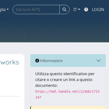
glia
IT
LOGIN
tworks
Informazioni
Utilizza questo identificativo per
citare o creare un link a questo
documento:
https://hdl.handle.net/11368/1715
247