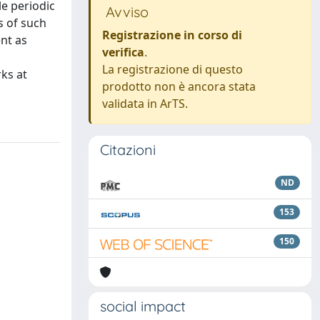
e periodic
Avviso
s of such
Registrazione in corso di
nt as
verifica
.
La registrazione di questo
rks at
prodotto non è ancora stata
validata in ArTS.
Citazioni
ND
153
150
social impact