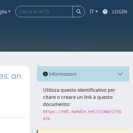
glia
IT
LOGIN
es: an
Informazioni
Utilizza questo identificativo per
citare o creare un link a questo
documento:
https://hdl.handle.net/11368/1716
076