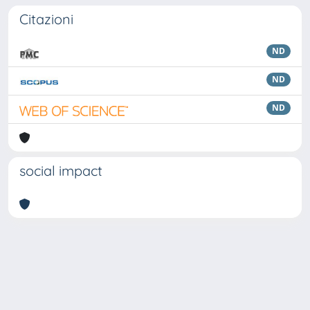
Citazioni
ND
ND
ND
social impact