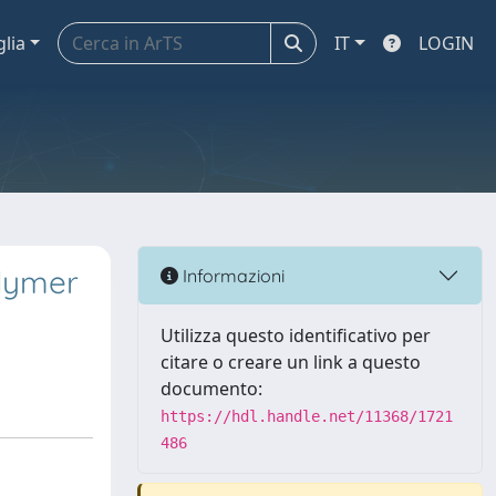
glia
IT
LOGIN
olymer
Informazioni
Utilizza questo identificativo per
citare o creare un link a questo
documento:
https://hdl.handle.net/11368/1721
486