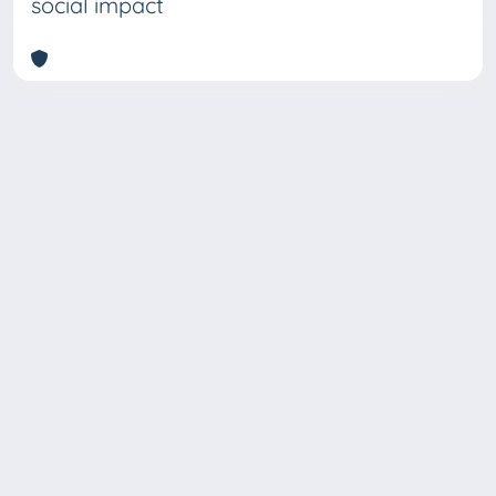
social impact
Copyright © 2026
Università degli Studi Trieste |
Dove
siamo
|
Privacy
Piazzale Europa,1 34127 Trieste, Italia -
Tel. +39 040.558.7111 - P.IVA 00211830328
- C.F. 80013890324 - P.E.C.: