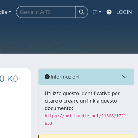
glia
IT
LOGIN
*0 K0-
Informazioni
Utilizza questo identificativo per
citare o creare un link a questo
documento:
https://hdl.handle.net/11368/1721
633