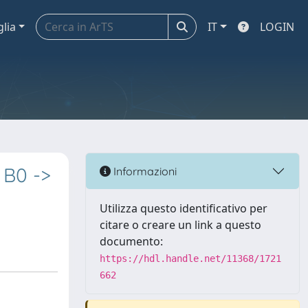
glia
IT
LOGIN
 B0 ->
Informazioni
Utilizza questo identificativo per
citare o creare un link a questo
documento:
https://hdl.handle.net/11368/1721
662