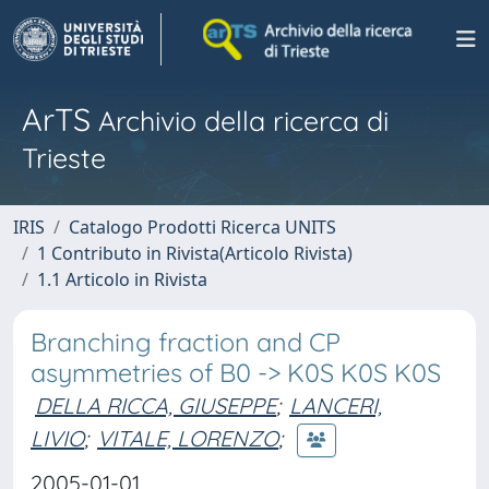
ArTS
Archivio della ricerca di
Trieste
IRIS
Catalogo Prodotti Ricerca UNITS
1 Contributo in Rivista(Articolo Rivista)
1.1 Articolo in Rivista
Branching fraction and CP
asymmetries of B0 -> K0S K0S K0S
DELLA RICCA, GIUSEPPE
;
LANCERI,
LIVIO
;
VITALE, LORENZO
;
2005-01-01