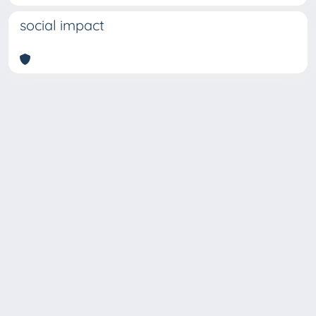
social impact
Copyright © 2026
Università degli Studi Trieste |
Dove
siamo
|
Privacy
Piazzale Europa,1 34127 Trieste, Italia -
Tel. +39 040.558.7111 - P.IVA 00211830328