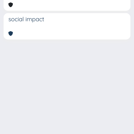
social impact
Copyright © 2026
Università degli Studi Trieste |
Dove
siamo
|
Privacy
Piazzale Europa,1 34127 Trieste, Italia -