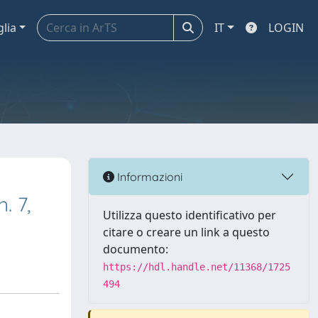
glia
IT
LOGIN
Informazioni
. 7,
Utilizza questo identificativo per
citare o creare un link a questo
documento:
https://hdl.handle.net/11368/1725
494