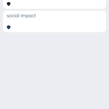
social impact
Copyright © 2026
Università degli Studi Trieste |
Dove
siamo
|
Privacy
Piazzale Europa,1 34127 Trieste, Italia -