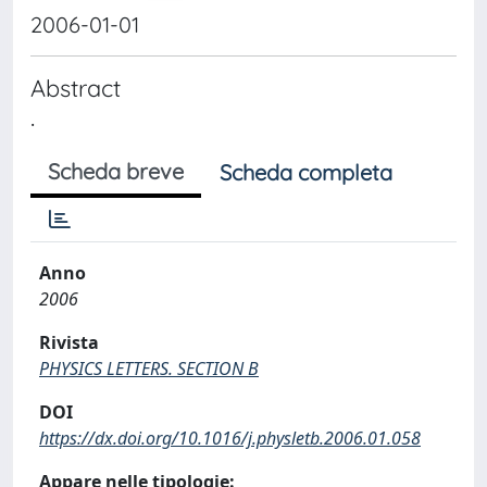
2006-01-01
Abstract
.
Scheda breve
Scheda completa
Anno
2006
Rivista
PHYSICS LETTERS. SECTION B
DOI
https://dx.doi.org/10.1016/j.physletb.2006.01.058
Appare nelle tipologie: