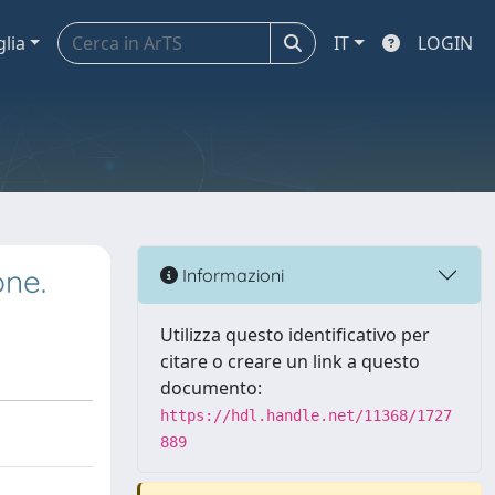
glia
IT
LOGIN
one.
Informazioni
Utilizza questo identificativo per
citare o creare un link a questo
documento:
https://hdl.handle.net/11368/1727
889