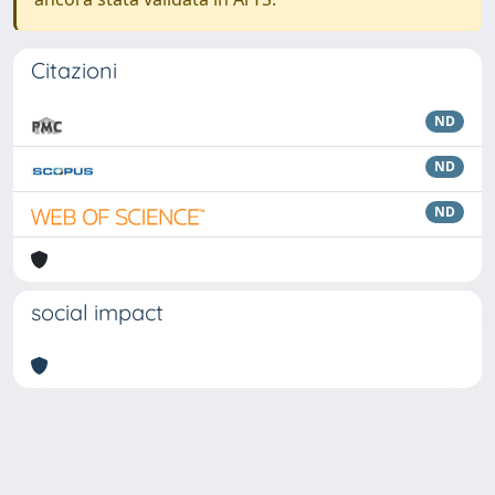
Citazioni
ND
ND
ND
social impact