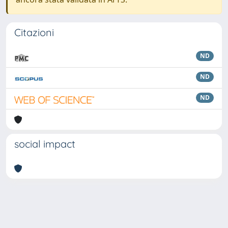
Citazioni
ND
ND
ND
social impact