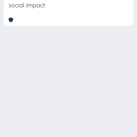
social impact
Copyright © 2026
Università degli Studi Trieste |
Dove
siamo
|
Privacy
Piazzale Europa,1 34127 Trieste, Italia -
Tel. +39 040.558.7111 - P.IVA 00211830328
- C.F. 80013890324 - P.E.C.: