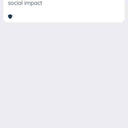
social impact
Copyright © 2026
Università degli Studi Trieste |
Dove
siamo
|
Privacy
Piazzale Europa,1 34127 Trieste, Italia -
Tel. +39 040.558.7111 - P.IVA 00211830328
- C.F. 80013890324 - P.E.C.: