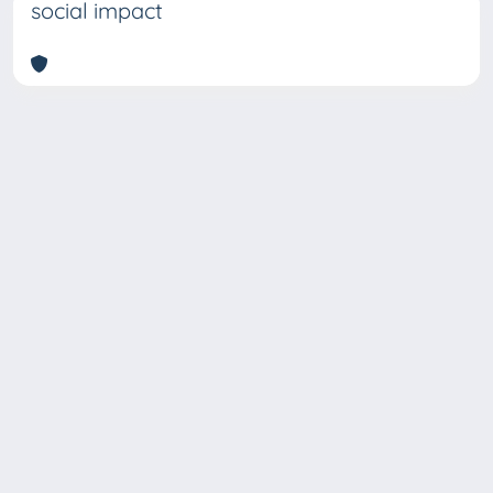
social impact
Copyright © 2026
Università degli Studi Trieste |
Dove
siamo
|
Privacy
Piazzale Europa,1 34127 Trieste, Italia -
Tel. +39 040.558.7111 - P.IVA 00211830328
- C.F. 80013890324 - P.E.C.: