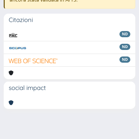
Citazioni
ND
ND
ND
social impact