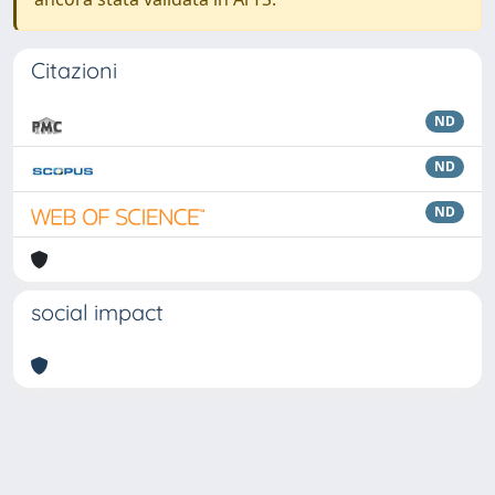
Citazioni
ND
ND
ND
social impact