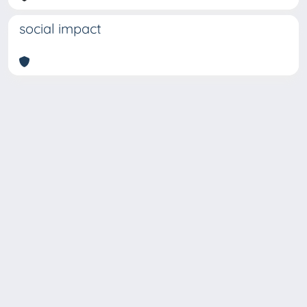
social impact
Copyright © 2026
Università degli Studi Trieste |
Dove
siamo
|
Privacy
Piazzale Europa,1 34127 Trieste, Italia -
Tel. +39 040.558.7111 - P.IVA 00211830328