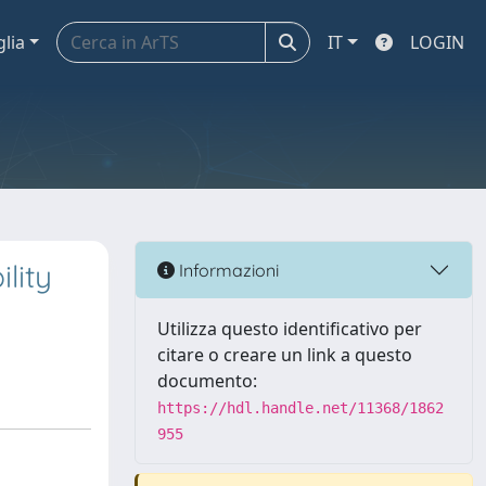
glia
IT
LOGIN
lity
Informazioni
Utilizza questo identificativo per
citare o creare un link a questo
documento:
https://hdl.handle.net/11368/1862
955