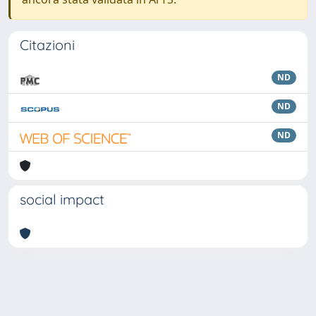
Citazioni
ND
ND
ND
social impact