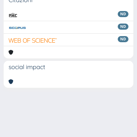
ND
ND
ND
social impact