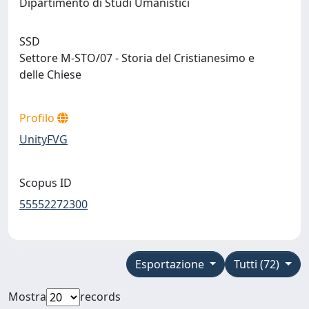
Dipartimento di Studi Umanistici
SSD
Settore M-STO/07 - Storia del Cristianesimo e
delle Chiese
Profilo
UnityFVG
Scopus ID
55552272300
Esportazione
Tutti (72)
Mostra
records