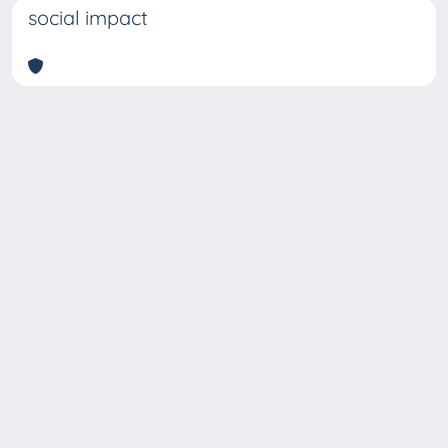
social impact
Copyright © 2026
Università degli Studi Trieste |
Dove
siamo
|
Privacy
Piazzale Europa,1 34127 Trieste, Italia -
Tel. +39 040.558.7111 - P.IVA 00211830328
- C.F. 80013890324 - P.E.C.: