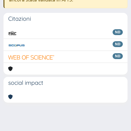
Citazioni
ND
ND
ND
social impact