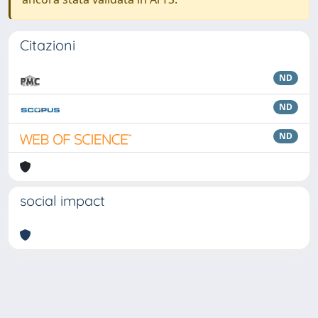
Citazioni
ND
ND
ND
social impact