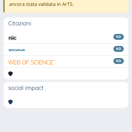
ancora stata validata in ArTS.
Citazioni
ND
ND
ND
social impact