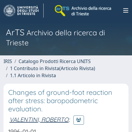
ArTS
Archivio della ricerca di
Trieste
IRIS
Catalogo Prodotti Ricerca UNITS
1 Contributo in Rivista(Articolo Rivista)
1.1 Articolo in Rivista
Changes of ground-foot reaction
after stress: baropodometric
evaluation.
VALENTINI, ROBERTO
;
1996-01-01