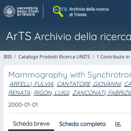
ArTS
Archivio della ricerca
IRIS
Catalogo Prodotti Ricerca UNITS
1 Contributo in 
Mammography with Synchrotron 
ARFELLI, FULVIA
;
CANTATORE, GIOVANNI
;
CA
RENATA
;
RIGON, LUIGI
;
ZANCONATI, FABRIZI
2000-01-01
Scheda breve
Scheda completa