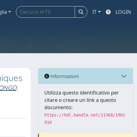
glia
IT
LOGIN
niques
Informazioni
ONGO,
Utilizza questo identificativo per
citare o creare un link a questo
documento:
https://hdl.handle.net/11368/1901
910