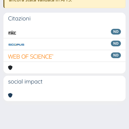
Citazioni
ND
ND
ND
social impact