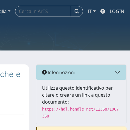
glia
IT
LOGIN
iche e
Informazioni
Utilizza questo identificativo per
citare o creare un link a questo
documento:
https://hdl.handle.net/11368/1907
360