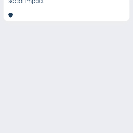
social impact
Copyright © 2026
Università degli Studi Trieste |
Dove
siamo
|
Privacy
Piazzale Europa,1 34127 Trieste, Italia -
Tel. +39 040.558.7111 - P.IVA 00211830328
- C.F. 80013890324 - P.E.C.: