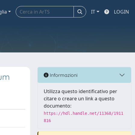
glia
IT
LOGIN
uum
Informazioni
Utilizza questo identificativo per
citare o creare un link a questo
documento:
https://hdl.handle.net/11368/1911
816