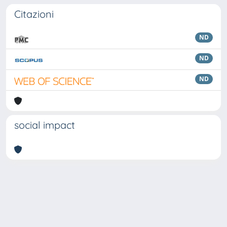
Citazioni
ND
ND
ND
social impact