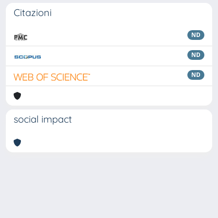
Citazioni
ND
ND
ND
social impact