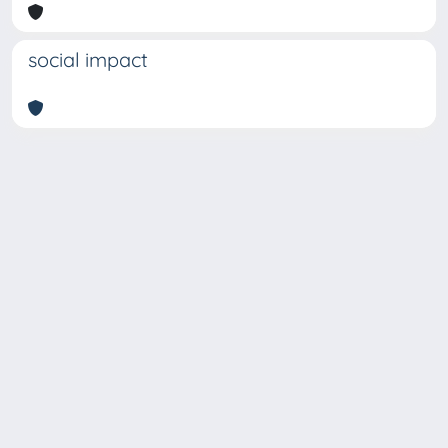
social impact
Copyright © 2026
Università degli Studi Trieste |
Dove
siamo
|
Privacy
Piazzale Europa,1 34127 Trieste, Italia -