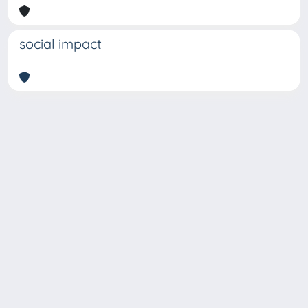
social impact
Copyright © 2026
Università degli Studi Trieste |
Dove
siamo
|
Privacy
Piazzale Europa,1 34127 Trieste, Italia -