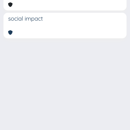
social impact
Copyright © 2026
Università degli Studi Trieste |
Dove
siamo
|
Privacy
Piazzale Europa,1 34127 Trieste, Italia -